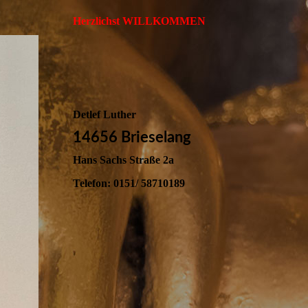
Herzlichst WILLKOMMEN
Detlef Luther
14656 Brieselang
Hans Sachs Straße 2a
Telefon: 0151/ 58710189