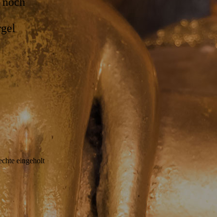
u noch
rgel
Rechte eingeholt