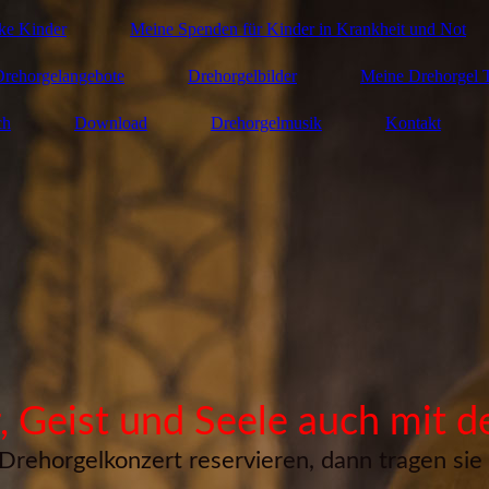
nke Kinder
Meine Spenden für Kinder in Krankheit und Not
Drehorgelangebote
Drehorgelbilder
Meine Drehorgel T
ch
Download
Drehorgelmusik
Kontakt
, Geist und Seele auch mit d
Drehorgelkonzert reservieren, dann tragen sie b