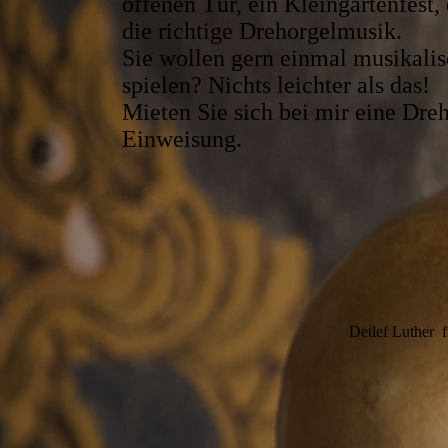
offenen Tür, ein Kleingartenfes
die richtige Drehorgelmusik.
Sie wollen gern einmal musikalis
spielen? Nichts leichter als das!
Mieten Sie sich bei mir eine Dre
Einweisung.
Detlef Luther f