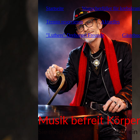
Startseite
Wunscherfüller für krebskra
Termin reservieren
Aktuelles
"Luthers" Drehorgel Freunde
Gästebu
Musik befreit Körper
Sie möchten einen Termin für ein 