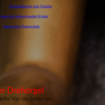
Veranstaltungen und Termine
ouren für krebserkrankte Kinder
Impressum/ Datenschutz
er Drehorgel
itte hier die Daten ein.